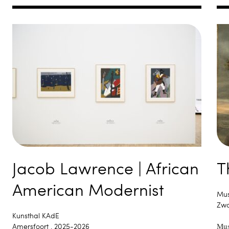
Jacob Lawrence | African
T
American Modernist
Mus
Zwo
Kunsthal KAdE
Amersfoort , 2025-2026
Mus