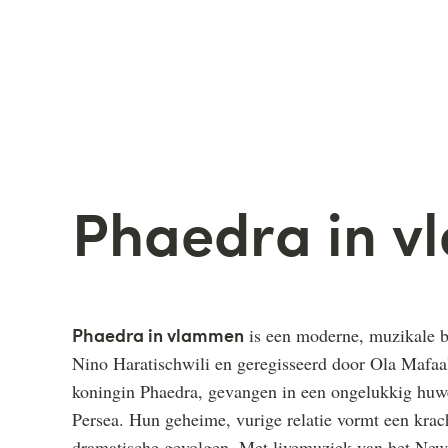
Phaedra in 
Phaedra in vlammen
is een moderne, muzikale b
Nino Haratischwili en geregisseerd door Ola Mafaal
koningin Phaedra, gevangen in een ongelukkig huwe
Persea. Hun geheime, vurige relatie vormt een kracht
dramatische gevolgen. Met livemuziek van het New