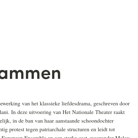
vlammen
ewerking van het klassieke liefdesdrama, geschreven door
ani. In deze uitvoering van Het Nationale Theater raakt
lijk, in de ban van haar aanstaande schoondochter
ig protest tegen patriarchale structuren en leidt tot
 European Ensemble en een sterke cast, waaronder Malou